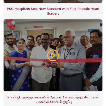
PSG Hospitals Sets New Standard with First Robotic Heart
Surgery
பி எஸ் ஜி மருத்துவமனையில் ரோட்டரி கோயம்புத்தூர் மிட் டவுன்
டயாலிசிஸ் சென்டர் திறப்பு