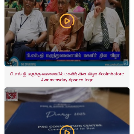
பி.எஸ்.ஜி மருத்துவமனையில் மகளிர் தின விழா #coimbatore
#womensday #psgcollege